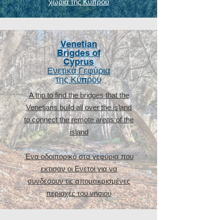
χωριά της Κύπρου
Venetian
Brigdes of
Cyprus
Ενετικά Γεφύρια
της Κύπρου
A trip to find the bridges that the
Venetians build all over the island
to connect the remote areas of the
island
​Ένα οδοιπορικό στα γεφύρια που
εκτισαν οι Ενετοί για να
συνδεσουν τις απομακρισμένες
περιοχές του νησιού