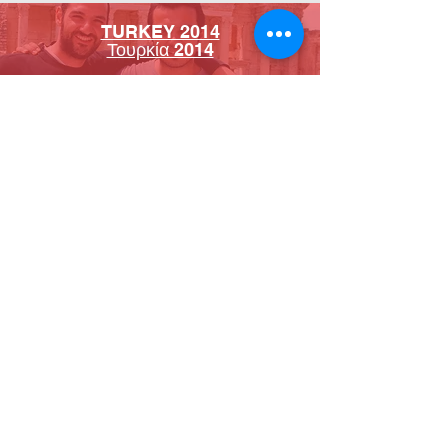
TURKEY 2014
Τουρκία 2014
My first ever motorcycle trip
abroad with my best friend
Το πρώτο μου μοτοσυσκλετιστικό
ταξίδι στο εξωτερικό με τον
καλύτερο μου φίλ
ο
Bio & Contact
How you can help
Sponsor & Supporters
I want to Support
© 2016 - 2018 Ridegaia.com
All Rights Reserved