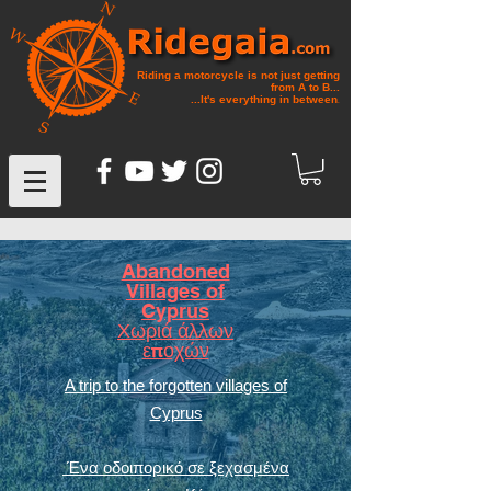
Riding a motorcycle is not just getting
from A to B...
...It's everything in between
.
Abandoned
Villages of
Cyprus
Χωριά άλλων
εποχών
A trip to the forgotten villages of
Cyprus
Ένα οδοιπορικό σε ξεχασμένα