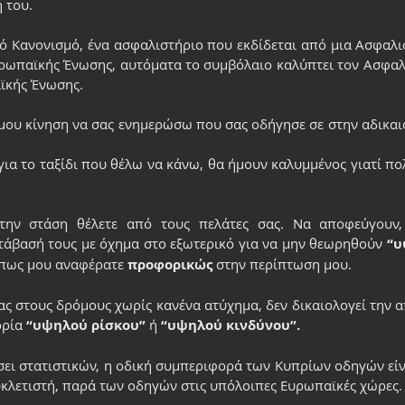
 του.
 Κανονισμό, ένα ασφαλιστήριο που εκδίδεται από μια Ασφαλισ
υρωπαϊκής Ένωσης, αυτόματα το συμβόλαιο καλύπτει τον Ασφαλι
ϊκής Ένωσης.
ς μου κίνηση να σας ενημερώσω που σας οδήγησε σε στην αδικα
ια το ταξίδι που θέλω να κάνω, θα ήμουν καλυμμένος γιατί πολ
την στάση θέλετε από τους πελάτες σας. Να αποφεύγουν, 
τάβασή τους με όχημα στο εξωτερικό για να μην θεωρηθούν
 “
πως μου αναφέρατε 
προφορικώς
 στην περίπτωση μου.
ας στους δρόμους χωρίς κανένα ατύχημα, δεν δικαιολογεί την α
ρία 
“υψηλού ρίσκου”
 ή 
“υψηλού κινδύνου”.
σει στατιστικών, η οδική συμπεριφορά των Κυπρίων οδηγών είνα
υκλετιστή, παρά των οδηγών στις υπόλοιπες Ευρωπαϊκές χώρες.