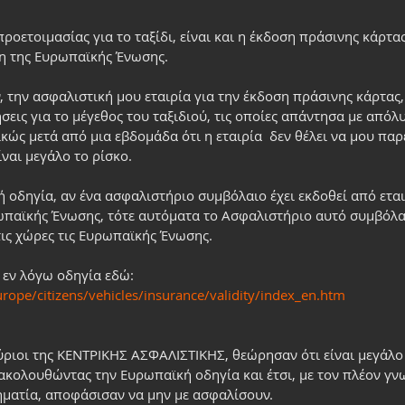
ροετοιμασίας για το ταξίδι, είναι και η έκδοση πράσινης κάρτας
η της Ευρωπαϊκής Ένωσης. 
 την ασφαλιστική μου εταιρία για την έκδοση πράσινης κάρτας,
εις για το μέγεθος του ταξιδιού, τις οποίες απάντησα με απόλυτ
ώς μετά από μια εβδομάδα ότι η εταιρία  δεν θέλει να μου παρ
ίναι μεγάλο το ρίσκο.
οδηγία, αν ένα ασφαλιστήριο συμβόλαιο έχει εκδοθεί από εται
ωπαϊκής Ένωσης, τότε αυτόματα το Ασφαλιστήριο αυτό συμβόλαι
τις χώρες τις Ευρωπαϊκής Ένωσης.
 εν λόγω οδηγία εδώ:
rope/citizens/vehicles/insurance/validity/index_en.htm
ύριοι της ΚΕΝΤΡΙΚΗΣ ΑΣΦΑΛΙΣΤΙΚΗΣ, θεώρησαν ότι είναι μεγάλο
 ακολουθώντας την Ευρωπαϊκή οδηγία και έτσι, με τον πλέον γν
ηματία, αποφάσισαν να μην με ασφαλίσουν.