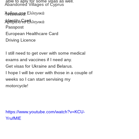
able to aply for some visas as well.
Abandoned Villages of Cyprus
Άρθρα στα Ελληνικά
I renewed:
Identity Card
Άρθρα στα Ελληνικά
Passpost
European Healthcare Card
Driving Licence
I still need to get over with some medical 
exams and vaccines if I need any.
Get visas for Ukraine and Belarus.
I hope I will be over with those in a couple of 
weeks so I can start servising my 
motorcycle!
https://www.youtube.com/watch?v=KCU-
YrufMlE