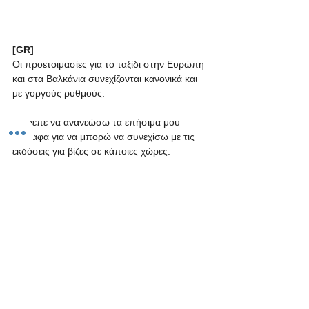
[GR] 
Οι προετοιμασίες για το ταξίδι στην Ευρώπη 
και στα Βαλκάνια συνεχίζονται κανονικά και 
με γοργούς ρυθμούς.
Έπρεπε να ανανεώσω τα επήσιμα μου 
έγγραφα για να μπορώ να συνεχίσω με τις 
εκδόσεις για βίζες σε κάποιες χώρες.
Έγινε ανανέωση:
Ταυτότητας
Διαβατηρίου
Ευρωπαικής Κάρτας Νοσηλείας
Διπλώματος οδήγησης.
Σειρά έχουν κάποιες ιατρικές εξετάσεις και 
αν χρειαστεί θα μπούνε και κάποια εμβόλια.
Να βγούν οι βίζες για Ουκρανία και 