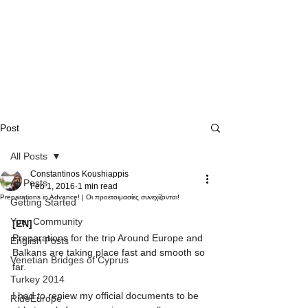
Post
All Posts
Constantinos Koushiappis
All Posts
Feb 1, 2016
1 min read
Preparations in Advance! | Οι προετοιμασίες συνεχίζονται!
Getting Started
Your Community
[EN]
Preparations for the trip Around Europe and 
English Posts
Balkans are taking place fast and smooth so 
Venetian Bridges of Cyprus
far.
Turkey 2014
I had to reniew my official documents to be 
RideEurope